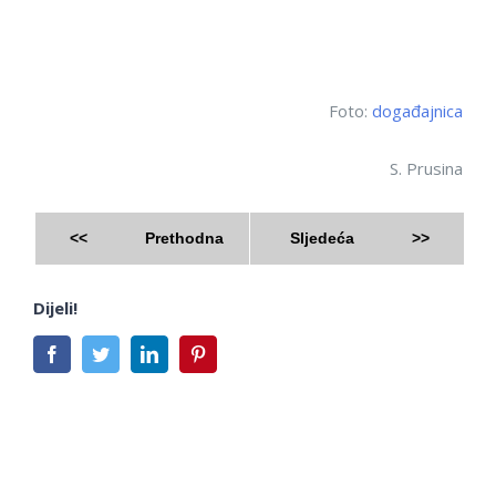
Foto:
događajnica
S. Prusina
<<
Prethodna
Sljedeća
>>
Dijeli!
Facebook
Twitter
LinkedIn
Pinterest