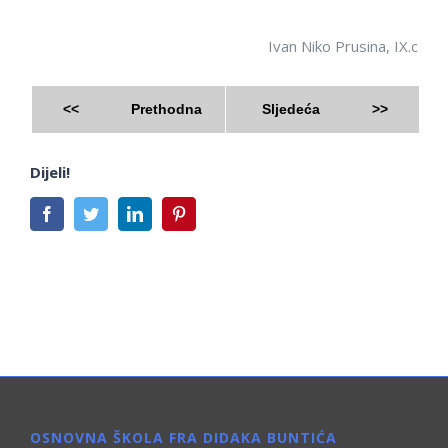
Ivan Niko Prusina, IX.c
<<
Prethodna
Sljedeća
>>
Dijeli!
Facebook
Twitter
LinkedIn
Pinterest
OSNOVNA ŠKOLA FRA DIDAKA BUNTIĆA