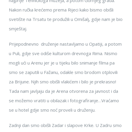
najprije Tehničkoga muzeja, a potom Gornjeg grada.
Nakon ručka krećemo prema Rijeci kako bismo obišli
svetište na Trsatu te produžili u Omišalj, gdje nam je bio
smještaj.
Prijepodnevno druženje nastavljamo u Opatiji, a potom
u Puli, gdje sve odiše kulturom drevnoga Rima. Nismo
mogli ući u Arenu jer je u tijeku bilo snimanje filma pa
smo se zaputili u Fažanu, odakle smo brodom otplovili
za Brijune. Njih smo obišli vlakićem i bilo je prekrasno!
Tada nam javljaju da je Arena otvorena za javnost i da
se možemo vratiti u obilazak i fotografiranje…Vraćamo
se u hotel gdje smo noć proveli u druženju.
Zadnji dan smo obišli Zadar i slapove Krke. U Zadru smo