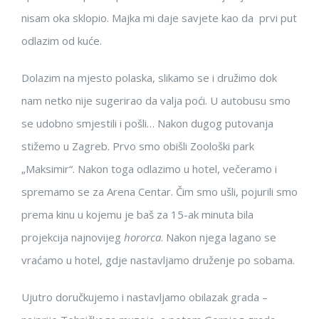
nisam oka sklopio. Majka mi daje savjete kao da prvi put
odlazim od kuće.
Dolazim na mjesto polaska, slikamo se i družimo dok
nam netko nije sugerirao da valja poći. U autobusu smo
se udobno smjestili i pošli… Nakon dugog putovanja
stižemo u Zagreb. Prvo smo obišli Zoološki park
„Maksimir“. Nakon toga odlazimo u hotel, večeramo i
spremamo se za Arena Centar. Čim smo ušli, pojurili smo
prema kinu u kojemu je baš za 15-ak minuta bila
projekcija najnovijeg
hororca
. Nakon njega lagano se
vraćamo u hotel, gdje nastavljamo druženje po sobama.
Ujutro doručkujemo i nastavljamo obilazak grada –