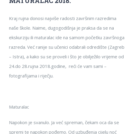
MATURALAC 2018.
Kraj rujna donosi najviše radosti završnim razredima
naše škole. Naime, dugogodišnja je praksa da se na
ekskurziju ili maturalac ide na samom početku završnoga
razreda. Već ranije su učenici odabrali odredište (Zagreb
– Istra), a kako su se proveli i što je obilježilo vrijeme od
24.do 28.rujna 2018.godine, reći će vam sami –
fotografijama i riječju.
Maturalac
Napokon je svanulo. Ja već spreman, čekam oca da se
spremi te napokon pođemo. Od uzbuđenja cijelu noć