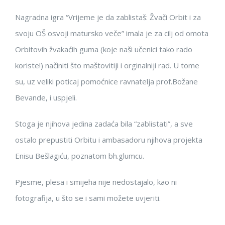
Nagradna igra “Vrijeme je da zablistaš: Žvači Orbit i za
svoju OŠ osvoji matursko veče” imala je za cilj od omota
Orbitovih žvakaćih guma (koje naši učenici tako rado
koriste!) načiniti što maštovitiji i orginalniji rad. U tome
su, uz veliki poticaj pomoćnice ravnatelja prof.Božane
Bevande, i uspjeli.
Stoga je njihova jedina zadaća bila “zablistati”, a sve
ostalo prepustiti Orbitu i ambasadoru njihova projekta
Enisu Bešlagiću, poznatom bh.glumcu.
Pjesme, plesa i smijeha nije nedostajalo, kao ni
fotografija, u što se i sami možete uvjeriti.