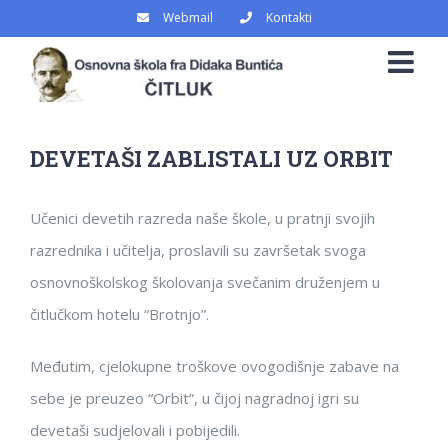
Skip
Webmail
Kontakti
to
content
View
DEVETAŠI ZABLISTALI UZ ORBIT
Larger
Image
Učenici devetih razreda naše škole, u pratnji svojih
razrednika i učitelja, proslavili su završetak svoga
osnovnoškolskog školovanja svečanim druženjem u
čitlučkom hotelu “Brotnjo”.
Međutim, cjelokupne troškove ovogodišnje zabave na
sebe je preuzeo “Orbit”, u čijoj nagradnoj igri su
devetaši sudjelovali i pobijedili.