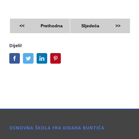
<<
Prethodna
Sljedeća
>>
Dijeli!
Facebook
Twitter
LinkedIn
Pinterest
OSNOVNA ŠKOLA FRA DIDAKA BUNTIĆA