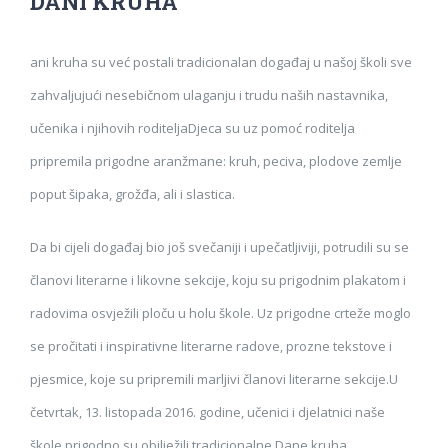
DANI KRUHA
ani kruha su već postali tradicionalan događaj u našoj školi sve
zahvaljujući nesebičnom ulaganju i trudu naših nastavnika,
učenika i njihovih roditeljaDjeca su uz pomoć roditelja
pripremila prigodne aranžmane: kruh, peciva, plodove zemlje
poput šipaka, grožđa, ali i slastica.
Da bi cijeli događaj bio još svečaniji i upečatljiviji, potrudili su se
članovi literarne i likovne sekcije, koju su prigodnim plakatom i
radovima osvježili ploču u holu škole. Uz prigodne crteže moglo
se pročitati i inspirativne literarne radove, prozne tekstove i
pjesmice, koje su pripremili marljivi članovi literarne sekcije.U
četvrtak, 13. listopada 2016. godine, učenici i djelatnici naše
škole prigodno su obilježili tradicionalne Dane kruha.