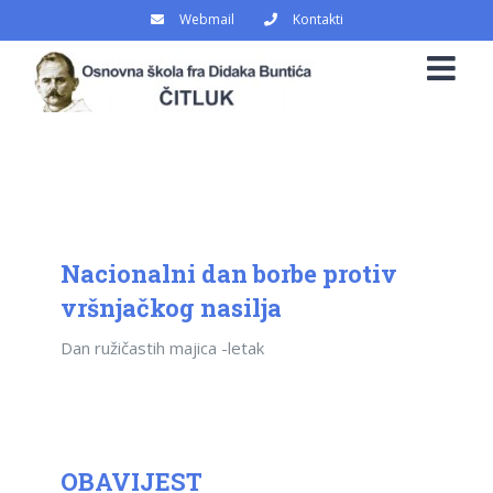
Skip
Webmail
Kontakti
to
content
Nacionalni dan borbe protiv
vršnjačkog nasilja
Dan ružičastih majica -letak
OBAVIJEST