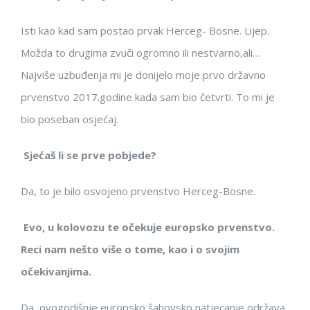
Isti kao kad sam postao prvak Herceg- Bosne. Lijep.
Možda to drugima zvuči ogromno ili nestvarno,ali…
Najviše uzbuđenja mi je donijelo moje prvo državno
prvenstvo 2017.godine kada sam bio četvrti. To mi je
bio poseban osjećaj.
Sjećaš li se prve pobjede?
Da, to je bilo osvojeno prvenstvo Herceg-Bosne.
Evo, u kolovozu te očekuje europsko prvenstvo.
Reci nam nešto više o tome, kao i o svojim
očekivanjima.
Da, ovogodišnje europsko šahovsko natjecanje održava