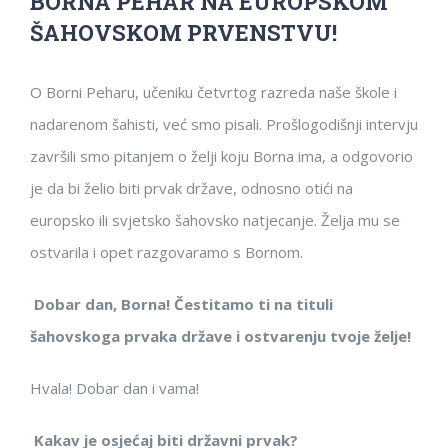
BORNA PEHAR NA EUROPSKOM
ŠAHOVSKOM PRVENSTVU!
O Borni Peharu, učeniku četvrtog razreda naše škole i
nadarenom šahisti, već smo pisali. Prošlogodišnji intervju
završili smo pitanjem o želji koju Borna ima, a odgovorio
je da bi želio biti prvak države, odnosno otići na
europsko ili svjetsko šahovsko natjecanje. Želja mu se
ostvarila i opet razgovaramo s Bornom.
Dobar dan, Borna! Čestitamo ti na tituli
šahovskoga prvaka države i ostvarenju tvoje želje!
Hvala! Dobar dan i vama!
Kakav je osjećaj biti državni prvak?